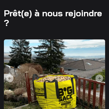
Prêt(e) à nous rejoindre
?
Previous slide
Next s