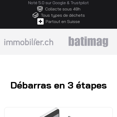
Noté 5.0 sur
Google
&
Trustpilot
Collecte sous 48h
Tous types de déchets
Partout en Suisse
Débarras en 3 étapes