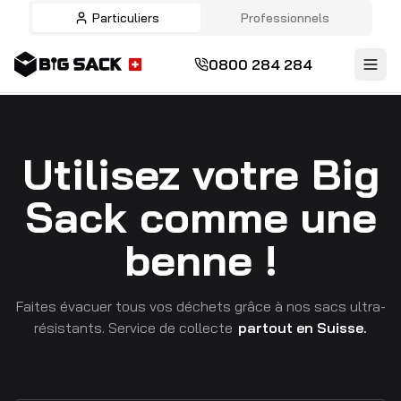
Particuliers
Professionnels
0800 284 284
Utilisez votre Big
Sack comme une
benne !
Faites évacuer tous vos déchets grâce à nos sacs ultra-
résistants. Service de collecte
partout en Suisse.
Acheter Big Sack